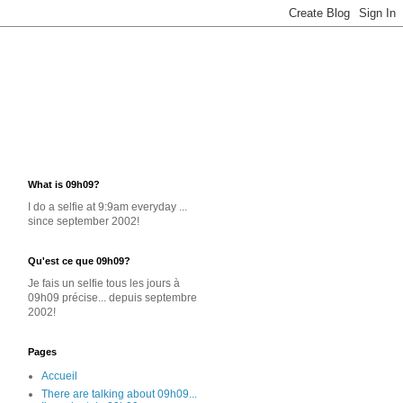
What is 09h09?
I do a selfie at 9:9am everyday ...
since september 2002!
Qu'est ce que 09h09?
Je
fais un selfie
tous les jours
à
09h09 précise... depuis septembre
2002!
Pages
Accueil
There are talking about 09h09...