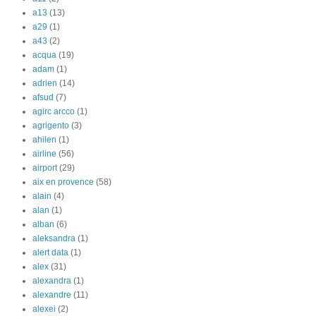
a13
(13)
a29
(1)
a43
(2)
acqua
(19)
adam
(1)
adrien
(14)
afsud
(7)
agirc arcco
(1)
agrigento
(3)
ahilen
(1)
airline
(56)
airport
(29)
aix en provence
(58)
alain
(4)
alan
(1)
alban
(6)
aleksandra
(1)
alert data
(1)
alex
(31)
alexandra
(1)
alexandre
(11)
alexei
(2)