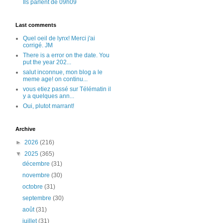
Ils parlent de 09h09
Last comments
Quel oeil de lynx! Merci j'ai
corrigé. JM
There is a error on the date. You
put the year 202...
salut inconnue, mon blog a le
meme age! on continu...
vous etiez passé sur Télématin il
y a quelques ann...
Oui, plutot marrant!
Archive
►
2026
(216)
▼
2025
(365)
décembre
(31)
novembre
(30)
octobre
(31)
septembre
(30)
août
(31)
juillet
(31)