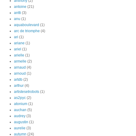
anthony
(2)
antoine
(21)
antti
(3)
anu
(1)
aquaboulevard
(1)
arc de triomphe
(4)
ari
(1)
ariane
(1)
ariel
(1)
arielle
(1)
armelle
(2)
arnaud
(4)
arnoud
(1)
artdb
(2)
arthur
(4)
artistesetrobots
(1)
as2pyc
(2)
atonium
(1)
auchan
(5)
audrey
(3)
augustin
(1)
aurelie
(3)
autumn
(24)