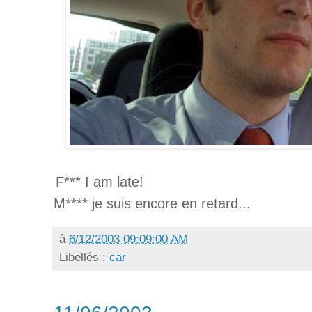
F*** I am late!
M**** je suis encore en retard...
à
6/12/2003 09:09:00 AM
Libellés :
car