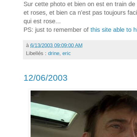
Sur cette photo et bien on est en train de 
et roses, et bien ca n'est pas toujours fac
qui est rose...
PS: just to remember of
this site able to
à
6/13/2003 09:09:00 AM
Libellés :
drine
,
eric
12/06/2003