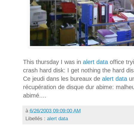
This thursday I was in
alert data
office tr
crash hard disk: I get nothing the hard d
Ce jeudi dans les bureaux de
alert data
u
récupération de disque dur abime: malheu
abimé....
à
6/26/2003 09:09:00 AM
Libellés :
alert data