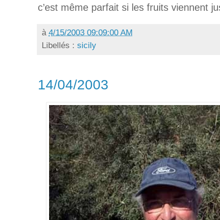
c’est même parfait si les fruits viennent jus
à
4/15/2003 09:09:00 AM
Libellés :
sicily
14/04/2003