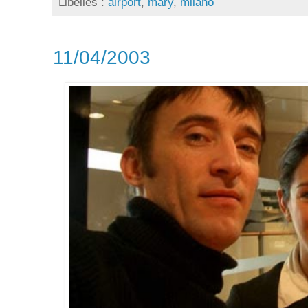
Libellés :
airport
,
mary
,
milano
11/04/2003