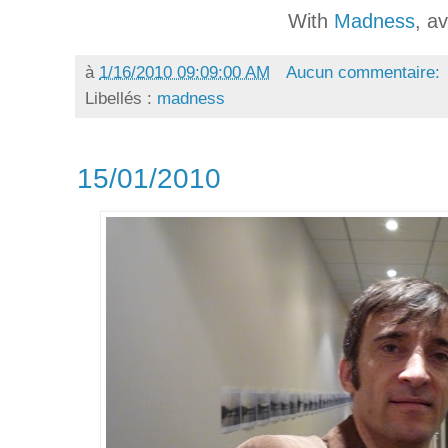
With
Madness
, a
à
1/16/2010 09:09:00 AM
Aucun commentaire:
Libellés :
madness
15/01/2010