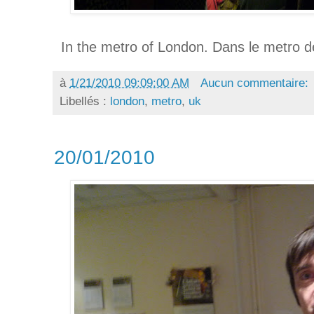
In the metro of London. Dans le metro d
à
1/21/2010 09:09:00 AM
Aucun commentaire:
Libellés :
london
,
metro
,
uk
20/01/2010