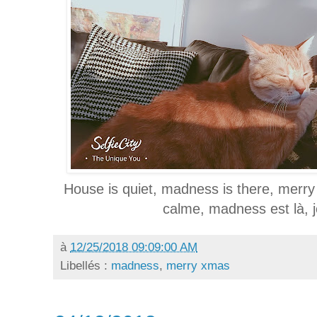
House is quiet, madness is there, merry
calme, madness est là, j
à
12/25/2018 09:09:00 AM
Libellés :
madness
,
merry xmas