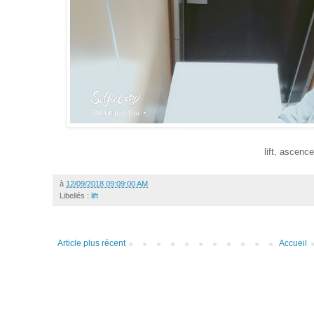
lift, ascence
à
12/09/2018 09:09:00 AM
Libellés :
lift
Article plus récent
Accueil