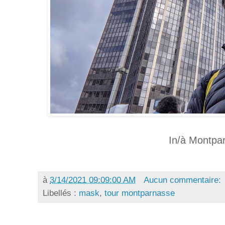
In/à Montpa
à
3/14/2021 09:09:00 AM
Aucun commentaire:
Libellés :
mask
,
tour montparnasse