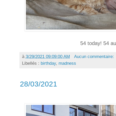
54 today! 54 au
à
3/29/2021 09:09:00 AM
Aucun commentaire:
Libellés :
birthday
,
madness
28/03/2021