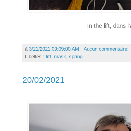
In the lift, dans 
à
3/21/2021 09:09:00 AM
Aucun commentaire:
Libellés :
lift
,
mask
,
spring
20/02/2021