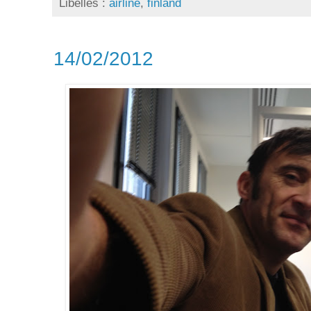
Libellés :
airline
,
finland
14/02/2012