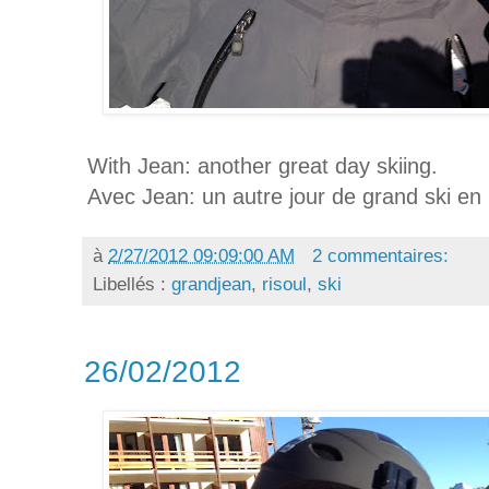
With Jean: another great day skiing.
Avec Jean: un autre jour de grand ski en 
à
2/27/2012 09:09:00 AM
2 commentaires:
Libellés :
grandjean
,
risoul
,
ski
26/02/2012