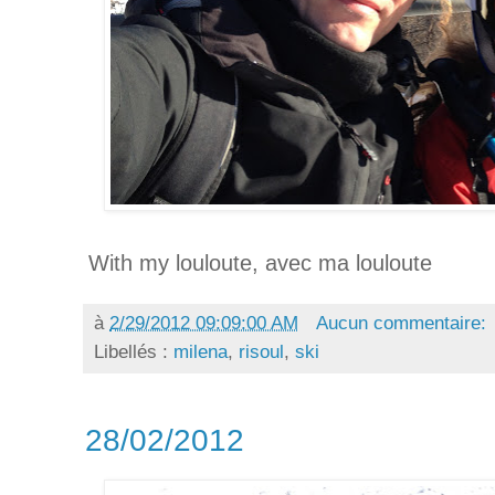
With my louloute, avec ma louloute
à
2/29/2012 09:09:00 AM
Aucun commentaire:
Libellés :
milena
,
risoul
,
ski
28/02/2012