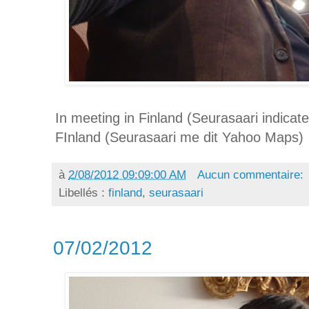
In meeting in Finland (Seurasaari indica
FInland (Seurasaari me dit Yahoo Maps)
à
2/08/2012 09:09:00 AM
Aucun commentaire:
Libellés :
finland
,
seurasaari
07/02/2012