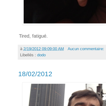
Tired, fatigué.
à
2/19/2012 09:09:00 AM
Aucun commentaire:
Libellés :
dodo
18/02/2012