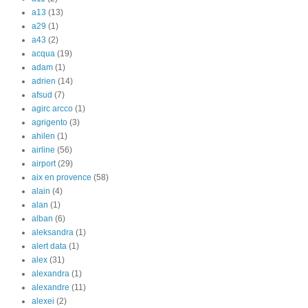
a13
(13)
a29
(1)
a43
(2)
acqua
(19)
adam
(1)
adrien
(14)
afsud
(7)
agirc arcco
(1)
agrigento
(3)
ahilen
(1)
airline
(56)
airport
(29)
aix en provence
(58)
alain
(4)
alan
(1)
alban
(6)
aleksandra
(1)
alert data
(1)
alex
(31)
alexandra
(1)
alexandre
(11)
alexei
(2)