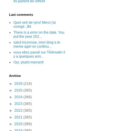
Ils parlent de 09h09
Last comments
Quel oeil de lynx! Merci j'ai
corrigé. JM
There is a error on the date. You
put the year 202...
salut inconnue, mon blog a le
meme age! on continu...
vous etiez passé sur Télématin il
y a quelques ann...
Oui, plutot marrant!
Archive
►
2026
(216)
►
2025
(365)
►
2024
(366)
►
2023
(365)
►
2022
(365)
►
2021
(365)
►
2020
(366)
►
2019
(365)