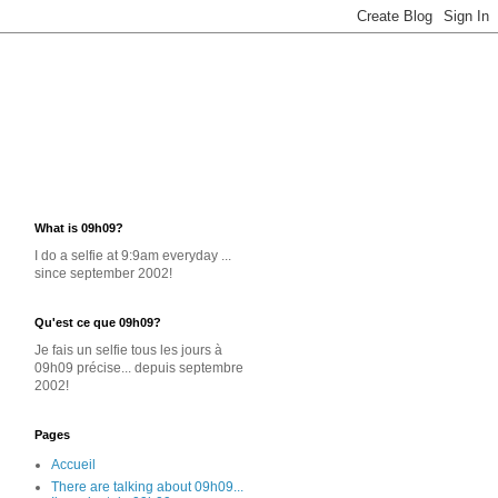
What is 09h09?
I do a selfie at 9:9am everyday ...
since september 2002!
Qu'est ce que 09h09?
Je
fais un selfie
tous les jours
à
09h09 précise... depuis septembre
2002!
Pages
Accueil
There are talking about 09h09...