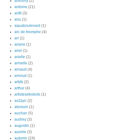
anthony
(2)
antoine
(21)
antti
(3)
anu
(1)
aquaboulevard
(1)
arc de triomphe
(4)
ari
(1)
ariane
(1)
ariel
(1)
arielle
(1)
armelle
(2)
arnaud
(4)
arnoud
(1)
artdb
(2)
arthur
(4)
artistesetrobots
(1)
as2pyc
(2)
atonium
(1)
auchan
(5)
audrey
(3)
augustin
(1)
aurelie
(3)
autumn
(24)