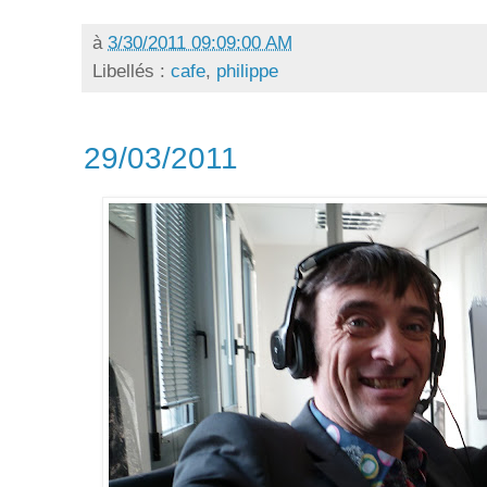
à
3/30/2011 09:09:00 AM
Libellés :
cafe
,
philippe
29/03/2011