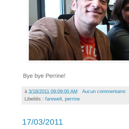
Bye bye Perrine!
à
3/18/2011 09:09:00 AM
Aucun commentaire:
Libellés :
farewell
,
perrine
17/03/2011