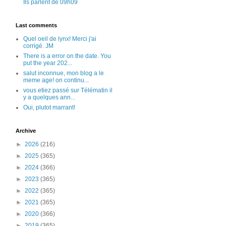
Ils parlent de 09h09
Last comments
Quel oeil de lynx! Merci j'ai
corrigé. JM
There is a error on the date. You
put the year 202...
salut inconnue, mon blog a le
meme age! on continu...
vous etiez passé sur Télématin il
y a quelques ann...
Oui, plutot marrant!
Archive
►
2026
(216)
►
2025
(365)
►
2024
(366)
►
2023
(365)
►
2022
(365)
►
2021
(365)
►
2020
(366)
►
2019
(365)