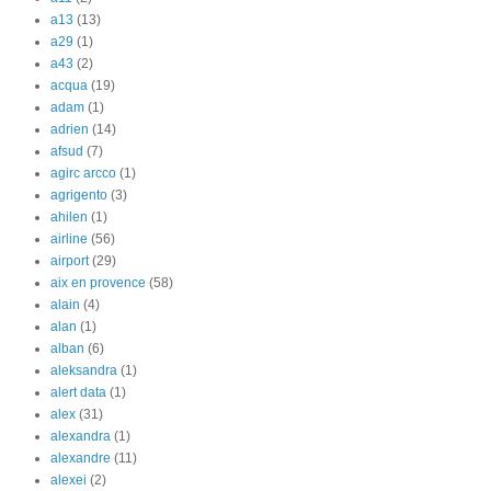
a13
(13)
a29
(1)
a43
(2)
acqua
(19)
adam
(1)
adrien
(14)
afsud
(7)
agirc arcco
(1)
agrigento
(3)
ahilen
(1)
airline
(56)
airport
(29)
aix en provence
(58)
alain
(4)
alan
(1)
alban
(6)
aleksandra
(1)
alert data
(1)
alex
(31)
alexandra
(1)
alexandre
(11)
alexei
(2)