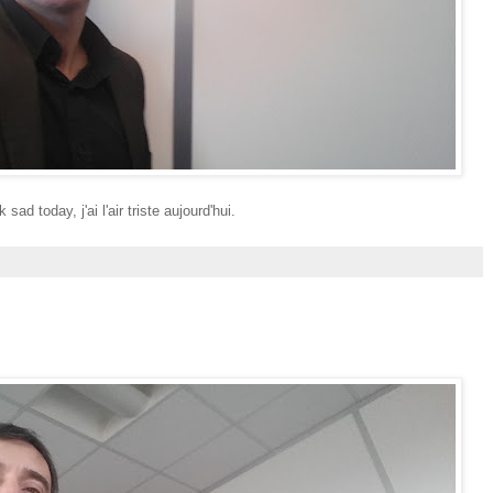
k sad today, j'ai l'air triste aujourd'hui.
: