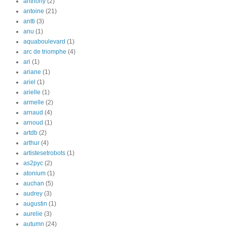
anthony
(2)
antoine
(21)
antti
(3)
anu
(1)
aquaboulevard
(1)
arc de triomphe
(4)
ari
(1)
ariane
(1)
ariel
(1)
arielle
(1)
armelle
(2)
arnaud
(4)
arnoud
(1)
artdb
(2)
arthur
(4)
artistesetrobots
(1)
as2pyc
(2)
atonium
(1)
auchan
(5)
audrey
(3)
augustin
(1)
aurelie
(3)
autumn
(24)