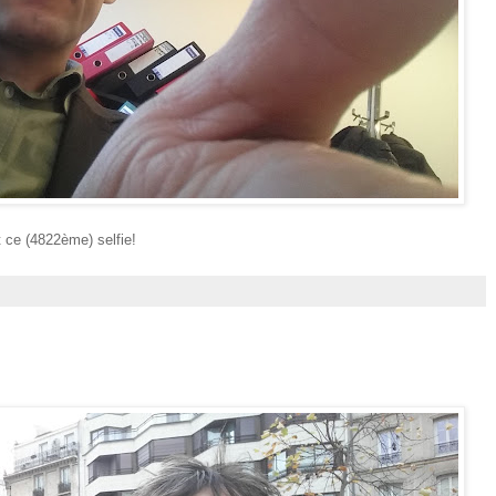
it ce (4822ème) selfie!
: