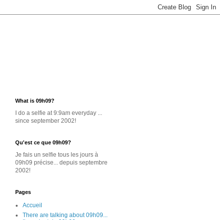
What is 09h09?
I do a selfie at 9:9am everyday ...
since september 2002!
Qu'est ce que 09h09?
Je
fais un selfie
tous les jours
à
09h09 précise... depuis septembre
2002!
Pages
Accueil
There are talking about 09h09...