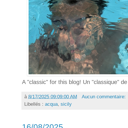
A "classic" for this blog! Un "classique" d
à
8/17/2025 09:09:00 AM
Aucun commentaire:
Libellés :
acqua
,
sicily
16/08/2025