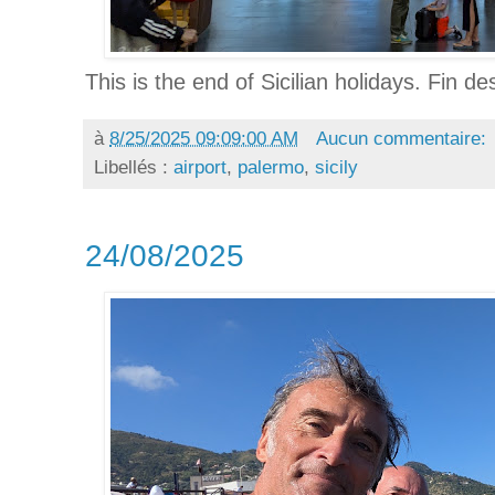
This is the end of Sicilian holidays. Fin d
à
8/25/2025 09:09:00 AM
Aucun commentaire:
Libellés :
airport
,
palermo
,
sicily
24/08/2025