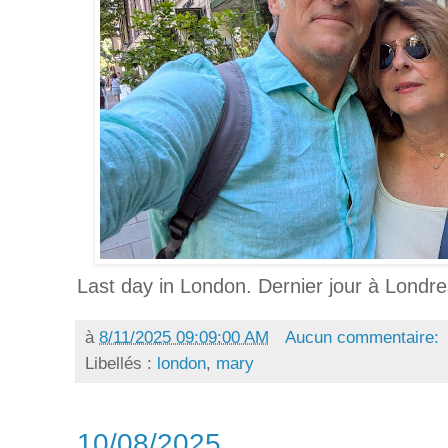
Last day in London. Dernier jour à Londre
à
8/11/2025 09:09:00 AM
Aucun commentaire:
Libellés :
london
,
mary
10/08/2025