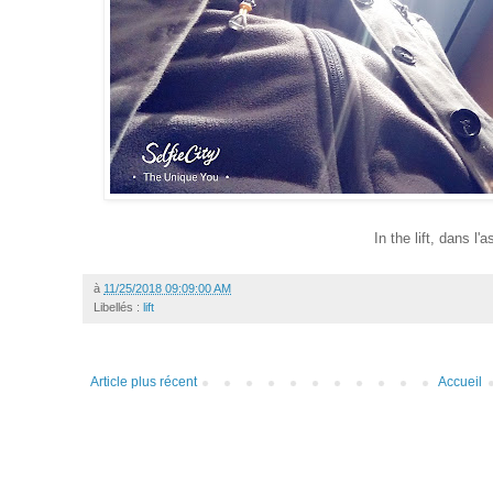
In the lift, dans l'
à
11/25/2018 09:09:00 AM
Libellés :
lift
Article plus récent
Accueil