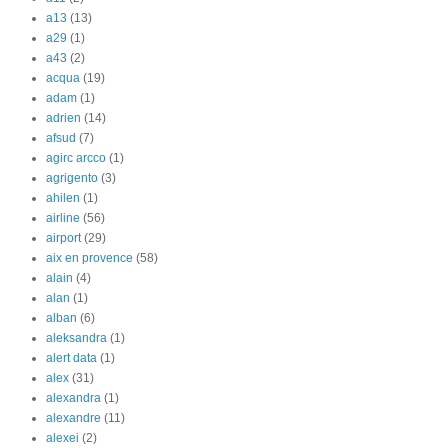
a13
(13)
a29
(1)
a43
(2)
acqua
(19)
adam
(1)
adrien
(14)
afsud
(7)
agirc arcco
(1)
agrigento
(3)
ahilen
(1)
airline
(56)
airport
(29)
aix en provence
(58)
alain
(4)
alan
(1)
alban
(6)
aleksandra
(1)
alert data
(1)
alex
(31)
alexandra
(1)
alexandre
(11)
alexei
(2)