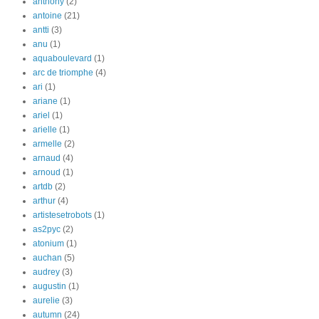
anthony
(2)
antoine
(21)
antti
(3)
anu
(1)
aquaboulevard
(1)
arc de triomphe
(4)
ari
(1)
ariane
(1)
ariel
(1)
arielle
(1)
armelle
(2)
arnaud
(4)
arnoud
(1)
artdb
(2)
arthur
(4)
artistesetrobots
(1)
as2pyc
(2)
atonium
(1)
auchan
(5)
audrey
(3)
augustin
(1)
aurelie
(3)
autumn
(24)