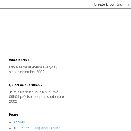
What is 09h09?
I do a selfie at 9:9am everyday ...
since september 2002!
Qu'est ce que 09h09?
Je
fais un selfie
tous les jours
à
09h09 précise... depuis septembre
2002!
Pages
Accueil
There are talking about 09h09...