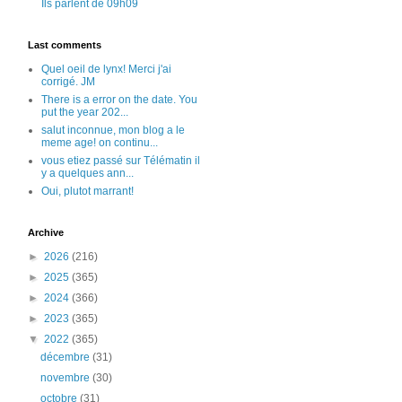
Ils parlent de 09h09
Last comments
Quel oeil de lynx! Merci j'ai
corrigé. JM
There is a error on the date. You
put the year 202...
salut inconnue, mon blog a le
meme age! on continu...
vous etiez passé sur Télématin il
y a quelques ann...
Oui, plutot marrant!
Archive
►
2026
(216)
►
2025
(365)
►
2024
(366)
►
2023
(365)
▼
2022
(365)
décembre
(31)
novembre
(30)
octobre
(31)