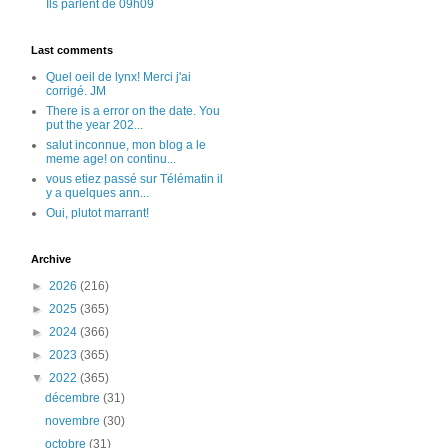
Ils parlent de 09h09
Last comments
Quel oeil de lynx! Merci j'ai
corrigé. JM
There is a error on the date. You
put the year 202...
salut inconnue, mon blog a le
meme age! on continu...
vous etiez passé sur Télématin il
y a quelques ann...
Oui, plutot marrant!
Archive
►
2026
(216)
►
2025
(365)
►
2024
(366)
►
2023
(365)
▼
2022
(365)
décembre
(31)
novembre
(30)
octobre
(31)