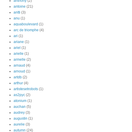
anthony
(2)
antoine
(21)
antti
(3)
anu
(1)
aquaboulevard
(1)
arc de triomphe
(4)
ari
(1)
ariane
(1)
ariel
(1)
arielle
(1)
armelle
(2)
arnaud
(4)
arnoud
(1)
artdb
(2)
arthur
(4)
artistesetrobots
(1)
as2pyc
(2)
atonium
(1)
auchan
(5)
audrey
(3)
augustin
(1)
aurelie
(3)
autumn
(24)