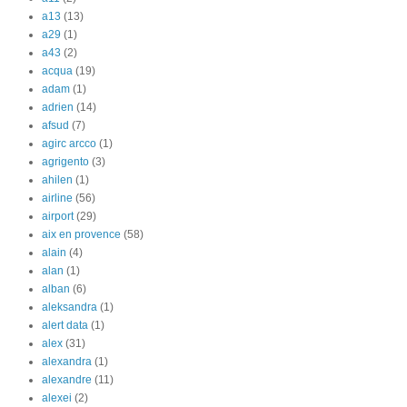
a13
(13)
a29
(1)
a43
(2)
acqua
(19)
adam
(1)
adrien
(14)
afsud
(7)
agirc arcco
(1)
agrigento
(3)
ahilen
(1)
airline
(56)
airport
(29)
aix en provence
(58)
alain
(4)
alan
(1)
alban
(6)
aleksandra
(1)
alert data
(1)
alex
(31)
alexandra
(1)
alexandre
(11)
alexei
(2)