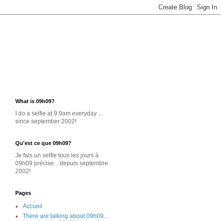
What is 09h09?
I do a selfie at 9:9am everyday ...
since september 2002!
Qu'est ce que 09h09?
Je
fais un selfie
tous les jours
à
09h09 précise... depuis septembre
2002!
Pages
Accueil
There are talking about 09h09...