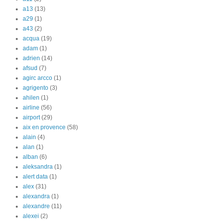
a13
(13)
a29
(1)
a43
(2)
acqua
(19)
adam
(1)
adrien
(14)
afsud
(7)
agirc arcco
(1)
agrigento
(3)
ahilen
(1)
airline
(56)
airport
(29)
aix en provence
(58)
alain
(4)
alan
(1)
alban
(6)
aleksandra
(1)
alert data
(1)
alex
(31)
alexandra
(1)
alexandre
(11)
alexei
(2)