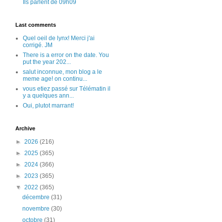
Ils parlent de 09h09
Last comments
Quel oeil de lynx! Merci j'ai
corrigé. JM
There is a error on the date. You
put the year 202...
salut inconnue, mon blog a le
meme age! on continu...
vous etiez passé sur Télématin il
y a quelques ann...
Oui, plutot marrant!
Archive
►
2026
(216)
►
2025
(365)
►
2024
(366)
►
2023
(365)
▼
2022
(365)
décembre
(31)
novembre
(30)
octobre
(31)