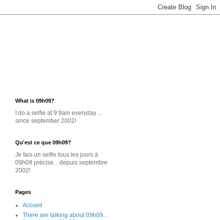
What is 09h09?
I do a selfie at 9:9am everyday ...
since september 2002!
Qu'est ce que 09h09?
Je
fais un selfie
tous les jours
à
09h09 précise... depuis septembre
2002!
Pages
Accueil
There are talking about 09h09...