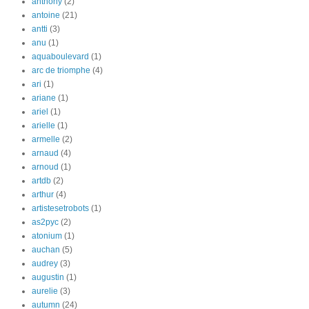
anthony
(2)
antoine
(21)
antti
(3)
anu
(1)
aquaboulevard
(1)
arc de triomphe
(4)
ari
(1)
ariane
(1)
ariel
(1)
arielle
(1)
armelle
(2)
arnaud
(4)
arnoud
(1)
artdb
(2)
arthur
(4)
artistesetrobots
(1)
as2pyc
(2)
atonium
(1)
auchan
(5)
audrey
(3)
augustin
(1)
aurelie
(3)
autumn
(24)