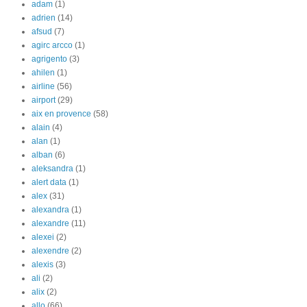
adam
(1)
adrien
(14)
afsud
(7)
agirc arcco
(1)
agrigento
(3)
ahilen
(1)
airline
(56)
airport
(29)
aix en provence
(58)
alain
(4)
alan
(1)
alban
(6)
aleksandra
(1)
alert data
(1)
alex
(31)
alexandra
(1)
alexandre
(11)
alexei
(2)
alexendre
(2)
alexis
(3)
ali
(2)
alix
(2)
allo
(66)