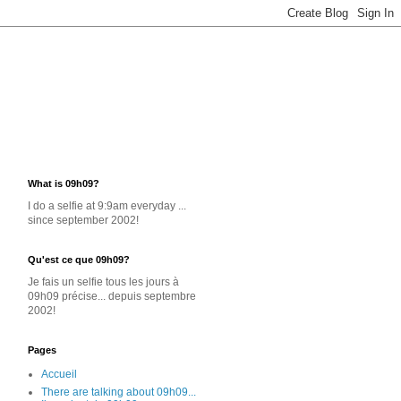
What is 09h09?
I do a selfie at 9:9am everyday ...
since september 2002!
Qu'est ce que 09h09?
Je
fais un selfie
tous les jours
à
09h09 précise... depuis septembre
2002!
Pages
Accueil
There are talking about 09h09...