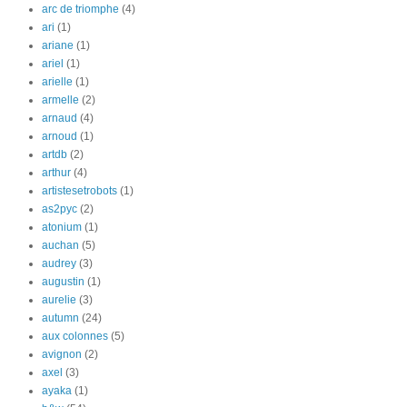
arc de triomphe
(4)
ari
(1)
ariane
(1)
ariel
(1)
arielle
(1)
armelle
(2)
arnaud
(4)
arnoud
(1)
artdb
(2)
arthur
(4)
artistesetrobots
(1)
as2pyc
(2)
atonium
(1)
auchan
(5)
audrey
(3)
augustin
(1)
aurelie
(3)
autumn
(24)
aux colonnes
(5)
avignon
(2)
axel
(3)
ayaka
(1)