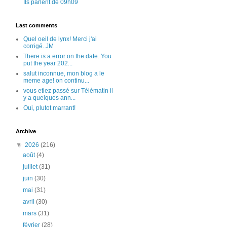
Ils parlent de 09h09
Last comments
Quel oeil de lynx! Merci j'ai
corrigé. JM
There is a error on the date. You
put the year 202...
salut inconnue, mon blog a le
meme age! on continu...
vous etiez passé sur Télématin il
y a quelques ann...
Oui, plutot marrant!
Archive
▼
2026
(216)
août
(4)
juillet
(31)
juin
(30)
mai
(31)
avril
(30)
mars
(31)
février
(28)