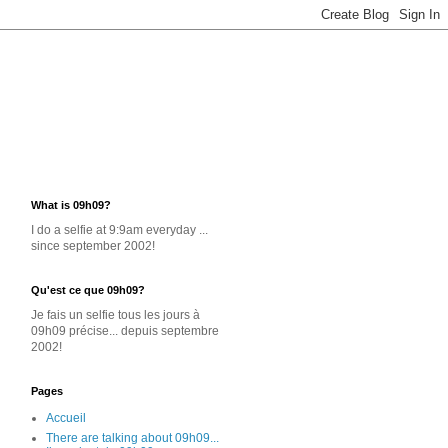
What is 09h09?
I do a selfie at 9:9am everyday ...
since september 2002!
Qu'est ce que 09h09?
Je
fais un selfie
tous les jours
à
09h09 précise... depuis septembre
2002!
Pages
Accueil
There are talking about 09h09...