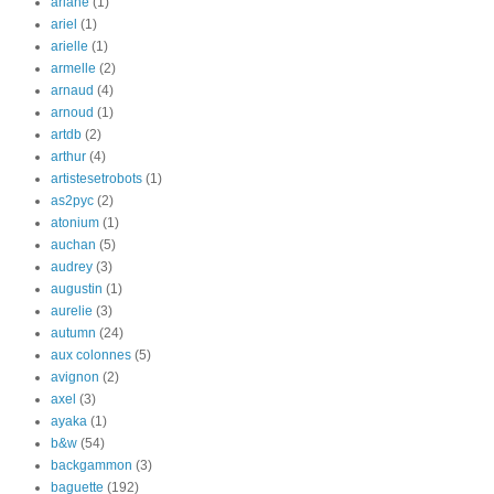
ariane
(1)
ariel
(1)
arielle
(1)
armelle
(2)
arnaud
(4)
arnoud
(1)
artdb
(2)
arthur
(4)
artistesetrobots
(1)
as2pyc
(2)
atonium
(1)
auchan
(5)
audrey
(3)
augustin
(1)
aurelie
(3)
autumn
(24)
aux colonnes
(5)
avignon
(2)
axel
(3)
ayaka
(1)
b&w
(54)
backgammon
(3)
baguette
(192)