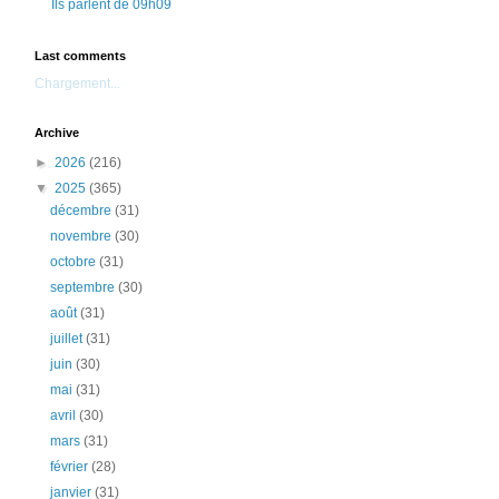
Ils parlent de 09h09
Last comments
Chargement...
Archive
►
2026
(216)
▼
2025
(365)
décembre
(31)
novembre
(30)
octobre
(31)
septembre
(30)
août
(31)
juillet
(31)
juin
(30)
mai
(31)
avril
(30)
mars
(31)
février
(28)
janvier
(31)