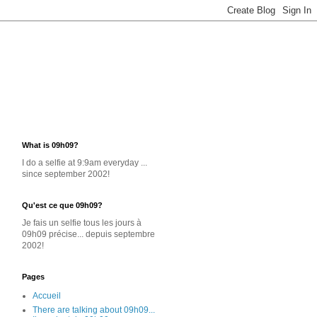
What is 09h09?
I do a selfie at 9:9am everyday ...
since september 2002!
Qu'est ce que 09h09?
Je
fais un selfie
tous les jours
à
09h09 précise... depuis septembre
2002!
Pages
Accueil
There are talking about 09h09...