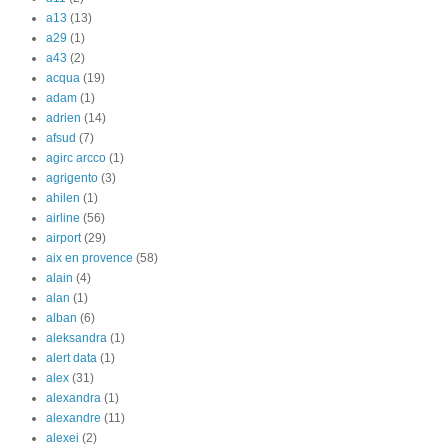
a13
(13)
a29
(1)
a43
(2)
acqua
(19)
adam
(1)
adrien
(14)
afsud
(7)
agirc arcco
(1)
agrigento
(3)
ahilen
(1)
airline
(56)
airport
(29)
aix en provence
(58)
alain
(4)
alan
(1)
alban
(6)
aleksandra
(1)
alert data
(1)
alex
(31)
alexandra
(1)
alexandre
(11)
alexei
(2)