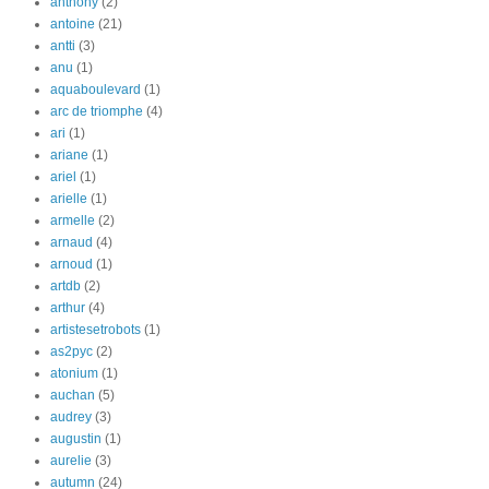
anthony
(2)
antoine
(21)
antti
(3)
anu
(1)
aquaboulevard
(1)
arc de triomphe
(4)
ari
(1)
ariane
(1)
ariel
(1)
arielle
(1)
armelle
(2)
arnaud
(4)
arnoud
(1)
artdb
(2)
arthur
(4)
artistesetrobots
(1)
as2pyc
(2)
atonium
(1)
auchan
(5)
audrey
(3)
augustin
(1)
aurelie
(3)
autumn
(24)