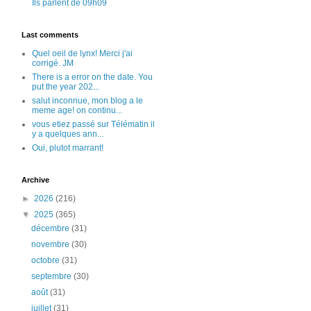
Ils parlent de 09h09
Last comments
Quel oeil de lynx! Merci j'ai
corrigé. JM
There is a error on the date. You
put the year 202...
salut inconnue, mon blog a le
meme age! on continu...
vous etiez passé sur Télématin il
y a quelques ann...
Oui, plutot marrant!
Archive
►
2026
(216)
▼
2025
(365)
décembre
(31)
novembre
(30)
octobre
(31)
septembre
(30)
août
(31)
juillet
(31)