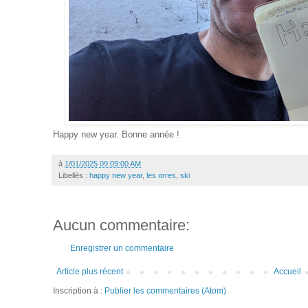
Happy new year. Bonne année !
à
1/01/2025 09:09:00 AM
Libellés :
happy new year
,
les orres
,
ski
Aucun commentaire:
Enregistrer un commentaire
Article plus récent
Accueil
Inscription à :
Publier les commentaires (Atom)