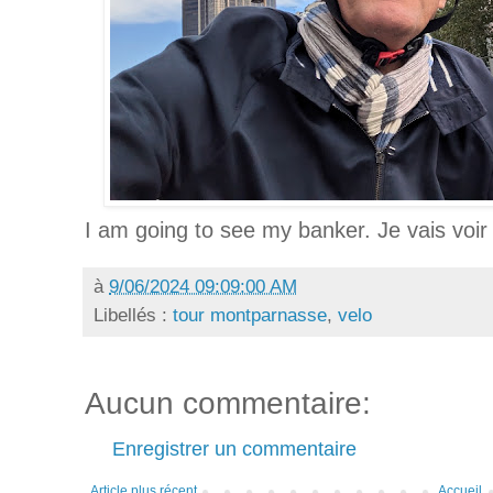
I am going to see my banker. Je vais voi
à
9/06/2024 09:09:00 AM
Libellés :
tour montparnasse
,
velo
Aucun commentaire:
Enregistrer un commentaire
Article plus récent
Accueil