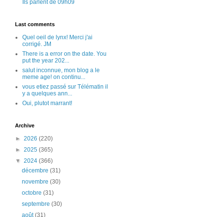
Ils parlent de 09h09
Last comments
Quel oeil de lynx! Merci j'ai
corrigé. JM
There is a error on the date. You
put the year 202...
salut inconnue, mon blog a le
meme age! on continu...
vous etiez passé sur Télématin il
y a quelques ann...
Oui, plutot marrant!
Archive
►
2026
(220)
►
2025
(365)
▼
2024
(366)
décembre
(31)
novembre
(30)
octobre
(31)
septembre
(30)
août
(31)