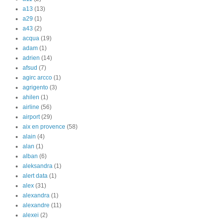
a13
(13)
a29
(1)
a43
(2)
acqua
(19)
adam
(1)
adrien
(14)
afsud
(7)
agirc arcco
(1)
agrigento
(3)
ahilen
(1)
airline
(56)
airport
(29)
aix en provence
(58)
alain
(4)
alan
(1)
alban
(6)
aleksandra
(1)
alert data
(1)
alex
(31)
alexandra
(1)
alexandre
(11)
alexei
(2)