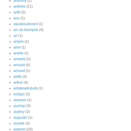
anthony
(2)
antoine
(21)
antti
(3)
anu
(1)
aquaboulevard
(1)
arc de triomphe
(4)
ari
(1)
ariane
(1)
ariel
(1)
arielle
(1)
armelle
(2)
arnaud
(4)
arnoud
(1)
artdb
(2)
arthur
(4)
artistesetrobots
(1)
as2pyc
(2)
atonium
(1)
auchan
(5)
audrey
(3)
augustin
(1)
aurelie
(3)
autumn
(24)