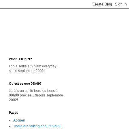
What is 09h09?
I do a selfie at 9:9am everyday ...
since september 2002!
Qu'est ce que 09h09?
Je
fais un selfie
tous les jours
à
09h09 précise... depuis septembre
2002!
Pages
Accueil
There are talking about 09h09...