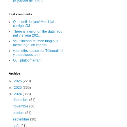
Ils parlent de 09h09
Last comments
Quel oeil de lynx! Merci j'ai
corrigé. JM
There is a error on the date. You
put the year 202...
salut inconnue, mon blog a le
meme age! on continu...
vous etiez passé sur Télématin il
y a quelques ann...
Oui, plutot marrant!
Archive
►
2026
(220)
►
2025
(365)
▼
2024
(366)
décembre
(31)
novembre
(30)
octobre
(31)
septembre
(30)
août
(31)