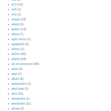
a13
(13)
a29
(1)
a43
(2)
acqua
(19)
adam
(1)
adrien
(14)
afsud
(7)
agirc arcco
(1)
agrigento
(3)
ahilen
(1)
airline
(56)
airport
(29)
aix en provence
(58)
alain
(4)
alan
(1)
alban
(6)
aleksandra
(1)
alert data
(1)
alex
(31)
alexandra
(1)
alexandre
(11)
alexei
(2)