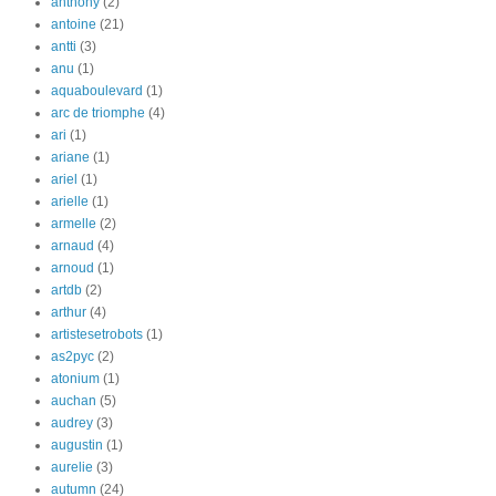
anthony
(2)
antoine
(21)
antti
(3)
anu
(1)
aquaboulevard
(1)
arc de triomphe
(4)
ari
(1)
ariane
(1)
ariel
(1)
arielle
(1)
armelle
(2)
arnaud
(4)
arnoud
(1)
artdb
(2)
arthur
(4)
artistesetrobots
(1)
as2pyc
(2)
atonium
(1)
auchan
(5)
audrey
(3)
augustin
(1)
aurelie
(3)
autumn
(24)