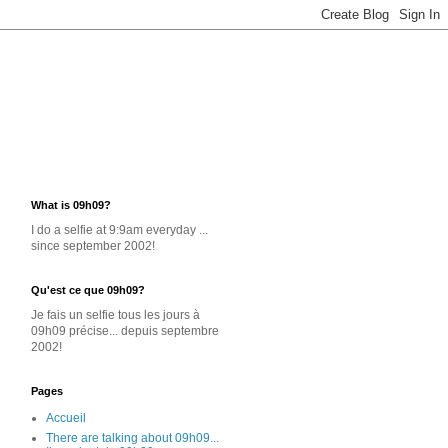
What is 09h09?
I do a selfie at 9:9am everyday ...
since september 2002!
Qu'est ce que 09h09?
Je
fais un selfie
tous les jours
à
09h09 précise... depuis septembre
2002!
Pages
Accueil
There are talking about 09h09...