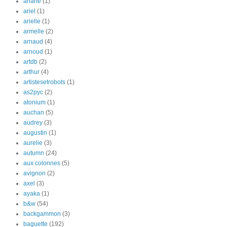
ariane
(1)
ariel
(1)
arielle
(1)
armelle
(2)
arnaud
(4)
arnoud
(1)
artdb
(2)
arthur
(4)
artistesetrobots
(1)
as2pyc
(2)
atonium
(1)
auchan
(5)
audrey
(3)
augustin
(1)
aurelie
(3)
autumn
(24)
aux colonnes
(5)
avignon
(2)
axel
(3)
ayaka
(1)
b&w
(54)
backgammon
(3)
baguette
(192)