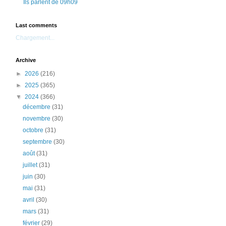
Ils parlent de 09h09
Last comments
Chargement...
Archive
►
2026
(216)
►
2025
(365)
▼
2024
(366)
décembre
(31)
novembre
(30)
octobre
(31)
septembre
(30)
août
(31)
juillet
(31)
juin
(30)
mai
(31)
avril
(30)
mars
(31)
février
(29)