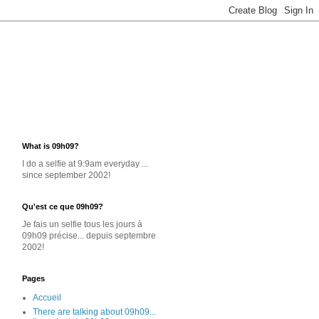
What is 09h09?
I do a selfie at 9:9am everyday ...
since september 2002!
Qu'est ce que 09h09?
Je
fais un selfie
tous les jours
à
09h09 précise... depuis septembre
2002!
Pages
Accueil
There are talking about 09h09...