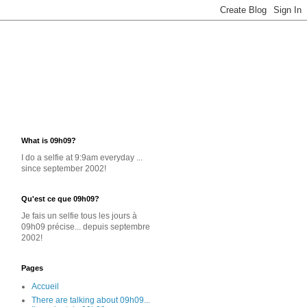
What is 09h09?
I do a selfie at 9:9am everyday ...
since september 2002!
Qu'est ce que 09h09?
Je
fais un selfie
tous les jours
à
09h09 précise... depuis septembre
2002!
Pages
Accueil
There are talking about 09h09...