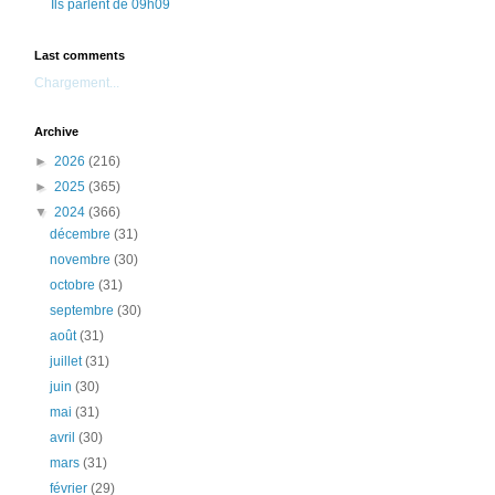
Ils parlent de 09h09
Last comments
Chargement...
Archive
►
2026
(216)
►
2025
(365)
▼
2024
(366)
décembre
(31)
novembre
(30)
octobre
(31)
septembre
(30)
août
(31)
juillet
(31)
juin
(30)
mai
(31)
avril
(30)
mars
(31)
février
(29)