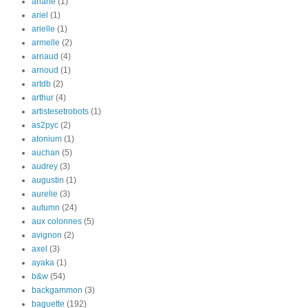
ariane
(1)
ariel
(1)
arielle
(1)
armelle
(2)
arnaud
(4)
arnoud
(1)
artdb
(2)
arthur
(4)
artistesetrobots
(1)
as2pyc
(2)
atonium
(1)
auchan
(5)
audrey
(3)
augustin
(1)
aurelie
(3)
autumn
(24)
aux colonnes
(5)
avignon
(2)
axel
(3)
ayaka
(1)
b&w
(54)
backgammon
(3)
baguette
(192)