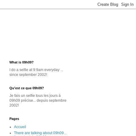
What is 09h09?
I do a selfie at 9:9am everyday ...
since september 2002!
Qu'est ce que 09h09?
Je
fais un selfie
tous les jours
à
09h09 précise... depuis septembre
2002!
Pages
Accueil
There are talking about 09h09...