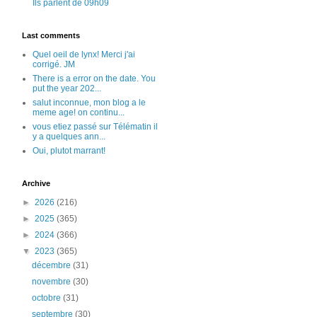
Ils parlent de 09h09
Last comments
Quel oeil de lynx! Merci j'ai
corrigé. JM
There is a error on the date. You
put the year 202...
salut inconnue, mon blog a le
meme age! on continu...
vous etiez passé sur Télématin il
y a quelques ann...
Oui, plutot marrant!
Archive
►
2026
(216)
►
2025
(365)
►
2024
(366)
▼
2023
(365)
décembre
(31)
novembre
(30)
octobre
(31)
septembre
(30)