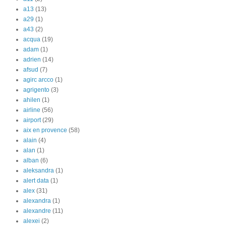
a13
(13)
a29
(1)
a43
(2)
acqua
(19)
adam
(1)
adrien
(14)
afsud
(7)
agirc arcco
(1)
agrigento
(3)
ahilen
(1)
airline
(56)
airport
(29)
aix en provence
(58)
alain
(4)
alan
(1)
alban
(6)
aleksandra
(1)
alert data
(1)
alex
(31)
alexandra
(1)
alexandre
(11)
alexei
(2)