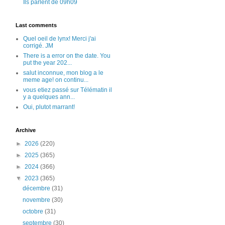
Ils parlent de 09h09
Last comments
Quel oeil de lynx! Merci j'ai
corrigé. JM
There is a error on the date. You
put the year 202...
salut inconnue, mon blog a le
meme age! on continu...
vous etiez passé sur Télématin il
y a quelques ann...
Oui, plutot marrant!
Archive
►
2026
(220)
►
2025
(365)
►
2024
(366)
▼
2023
(365)
décembre
(31)
novembre
(30)
octobre
(31)
septembre
(30)