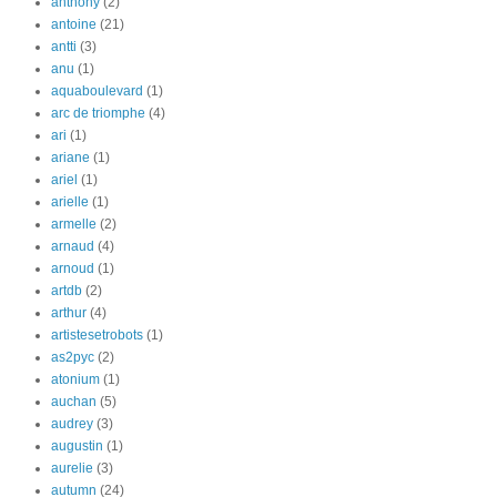
anthony
(2)
antoine
(21)
antti
(3)
anu
(1)
aquaboulevard
(1)
arc de triomphe
(4)
ari
(1)
ariane
(1)
ariel
(1)
arielle
(1)
armelle
(2)
arnaud
(4)
arnoud
(1)
artdb
(2)
arthur
(4)
artistesetrobots
(1)
as2pyc
(2)
atonium
(1)
auchan
(5)
audrey
(3)
augustin
(1)
aurelie
(3)
autumn
(24)