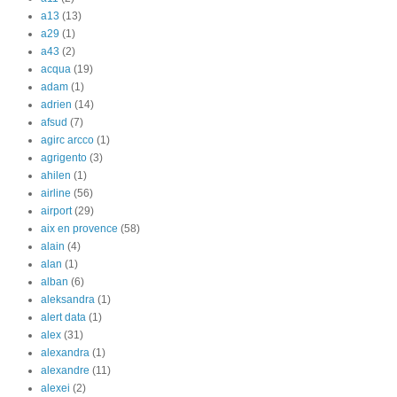
a13
(13)
a29
(1)
a43
(2)
acqua
(19)
adam
(1)
adrien
(14)
afsud
(7)
agirc arcco
(1)
agrigento
(3)
ahilen
(1)
airline
(56)
airport
(29)
aix en provence
(58)
alain
(4)
alan
(1)
alban
(6)
aleksandra
(1)
alert data
(1)
alex
(31)
alexandra
(1)
alexandre
(11)
alexei
(2)