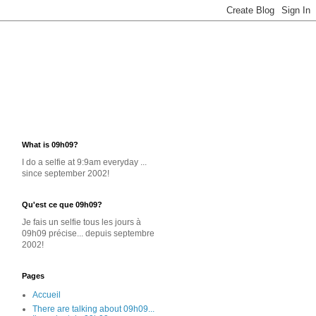
What is 09h09?
I do a selfie at 9:9am everyday ...
since september 2002!
Qu'est ce que 09h09?
Je
fais un selfie
tous les jours
à
09h09 précise... depuis septembre
2002!
Pages
Accueil
There are talking about 09h09...