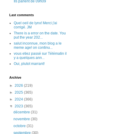
Ils parlent de 09h09
Last comments
Quel oeil de lynx! Merci j'ai
corrigé. JM
There is a error on the date. You
put the year 202...
salut inconnue, mon blog a le
meme age! on continu...
vous etiez passé sur Télématin il
y a quelques ann...
Oui, plutot marrant!
Archive
►
2026
(219)
►
2025
(365)
►
2024
(366)
▼
2023
(365)
décembre
(31)
novembre
(30)
octobre
(31)
septembre
(30)