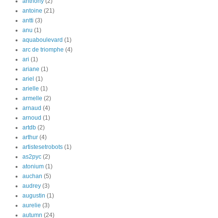
anthony
(2)
antoine
(21)
antti
(3)
anu
(1)
aquaboulevard
(1)
arc de triomphe
(4)
ari
(1)
ariane
(1)
ariel
(1)
arielle
(1)
armelle
(2)
arnaud
(4)
arnoud
(1)
artdb
(2)
arthur
(4)
artistesetrobots
(1)
as2pyc
(2)
atonium
(1)
auchan
(5)
audrey
(3)
augustin
(1)
aurelie
(3)
autumn
(24)