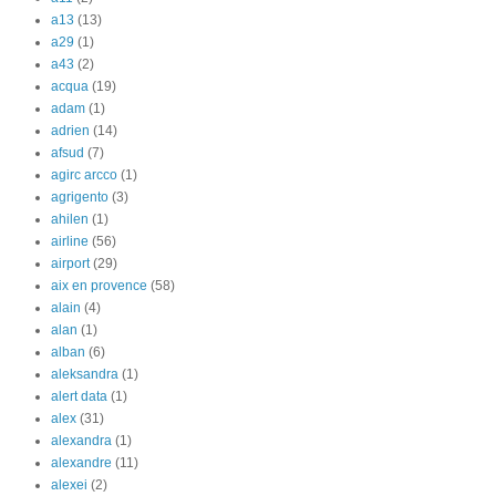
a13
(13)
a29
(1)
a43
(2)
acqua
(19)
adam
(1)
adrien
(14)
afsud
(7)
agirc arcco
(1)
agrigento
(3)
ahilen
(1)
airline
(56)
airport
(29)
aix en provence
(58)
alain
(4)
alan
(1)
alban
(6)
aleksandra
(1)
alert data
(1)
alex
(31)
alexandra
(1)
alexandre
(11)
alexei
(2)