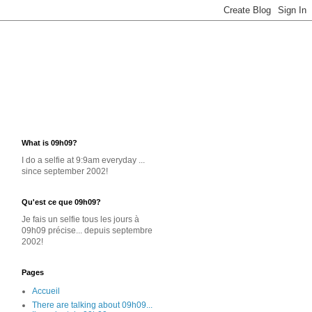
What is 09h09?
I do a selfie at 9:9am everyday ...
since september 2002!
Qu'est ce que 09h09?
Je
fais un selfie
tous les jours
à
09h09 précise... depuis septembre
2002!
Pages
Accueil
There are talking about 09h09...