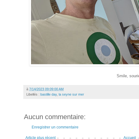
Smile, souri
à
7/14/2023 09:09:00 AM
Libellés :
bastille day
,
la seyne sur mer
Aucun commentaire:
Enregistrer un commentaire
Article plus récent
Accueil