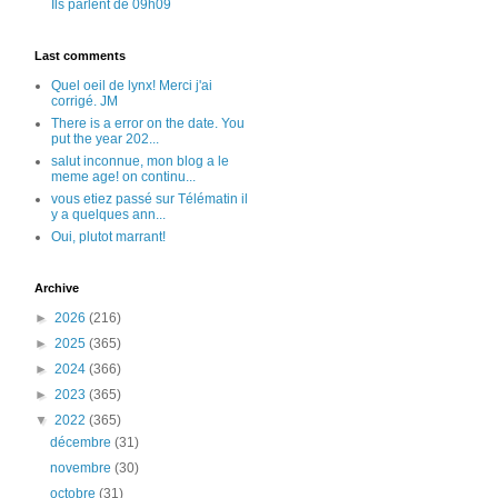
Ils parlent de 09h09
Last comments
Quel oeil de lynx! Merci j'ai
corrigé. JM
There is a error on the date. You
put the year 202...
salut inconnue, mon blog a le
meme age! on continu...
vous etiez passé sur Télématin il
y a quelques ann...
Oui, plutot marrant!
Archive
►
2026
(216)
►
2025
(365)
►
2024
(366)
►
2023
(365)
▼
2022
(365)
décembre
(31)
novembre
(30)
octobre
(31)