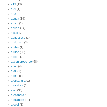
a13
(13)
a29
(1)
a43
(2)
acqua
(19)
adam
(1)
adrien
(14)
afsud
(7)
agirc arcco
(1)
agrigento
(3)
ahilen
(1)
airline
(56)
airport
(29)
aix en provence
(58)
alain
(4)
alan
(1)
alban
(6)
aleksandra
(1)
alert data
(1)
alex
(31)
alexandra
(1)
alexandre
(11)
alexei
(2)