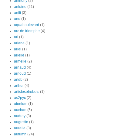
anthony
(2)
antoine
(21)
antti
(3)
anu
(1)
aquaboulevard
(1)
arc de triomphe
(4)
ari
(1)
ariane
(1)
ariel
(1)
arielle
(1)
armelle
(2)
arnaud
(4)
arnoud
(1)
artdb
(2)
arthur
(4)
artistesetrobots
(1)
as2pyc
(2)
atonium
(1)
auchan
(5)
audrey
(3)
augustin
(1)
aurelie
(3)
autumn
(24)