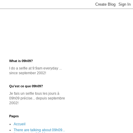
What is 09h09?
I do a selfie at 9:9am everyday ...
since september 2002!
Qu'est ce que 09h09?
Je
fais un selfie
tous les jours
à
09h09 précise... depuis septembre
2002!
Pages
Accueil
There are talking about 09h09...