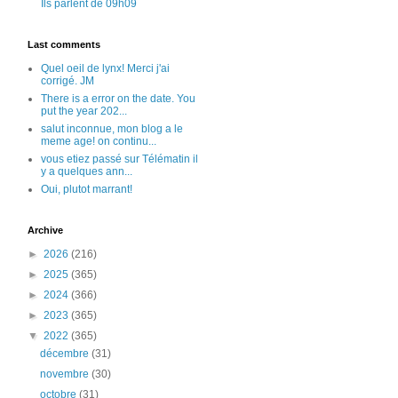
Ils parlent de 09h09
Last comments
Quel oeil de lynx! Merci j'ai
corrigé. JM
There is a error on the date. You
put the year 202...
salut inconnue, mon blog a le
meme age! on continu...
vous etiez passé sur Télématin il
y a quelques ann...
Oui, plutot marrant!
Archive
►
2026
(216)
►
2025
(365)
►
2024
(366)
►
2023
(365)
▼
2022
(365)
décembre
(31)
novembre
(30)
octobre
(31)