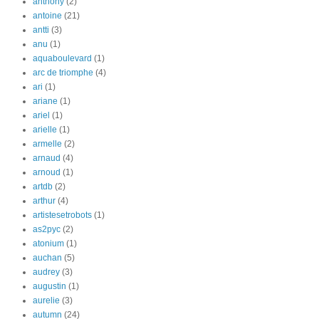
anthony
(2)
antoine
(21)
antti
(3)
anu
(1)
aquaboulevard
(1)
arc de triomphe
(4)
ari
(1)
ariane
(1)
ariel
(1)
arielle
(1)
armelle
(2)
arnaud
(4)
arnoud
(1)
artdb
(2)
arthur
(4)
artistesetrobots
(1)
as2pyc
(2)
atonium
(1)
auchan
(5)
audrey
(3)
augustin
(1)
aurelie
(3)
autumn
(24)