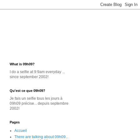
What is 09h09?
I do a selfie at 9:9am everyday ...
since september 2002!
Qu'est ce que 09h09?
Je
fais un selfie
tous les jours
à
09h09 précise... depuis septembre
2002!
Pages
Accueil
There are talking about 09h09...