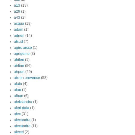
a13
(13)
a29
(1)
a43
(2)
acqua
(19)
adam
(1)
adrien
(14)
afsud
(7)
agirc arcco
(1)
agrigento
(3)
ahilen
(1)
airline
(56)
airport
(29)
aix en provence
(58)
alain
(4)
alan
(1)
alban
(6)
aleksandra
(1)
alert data
(1)
alex
(31)
alexandra
(1)
alexandre
(11)
alexei
(2)