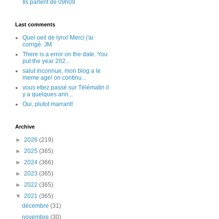
Ils parlent de 09h09
Last comments
Quel oeil de lynx! Merci j'ai
corrigé. JM
There is a error on the date. You
put the year 202...
salut inconnue, mon blog a le
meme age! on continu...
vous etiez passé sur Télématin il
y a quelques ann...
Oui, plutot marrant!
Archive
►
2026
(219)
►
2025
(365)
►
2024
(366)
►
2023
(365)
►
2022
(365)
▼
2021
(365)
décembre
(31)
novembre
(30)