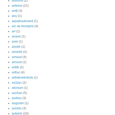
anthony
(2)
antoine
(21)
antti
(3)
anu
(1)
aquaboulevard
(1)
arc de triomphe
(4)
ari
(1)
ariane
(1)
ariel
(1)
arielle
(1)
armelle
(2)
arnaud
(4)
arnoud
(1)
artdb
(2)
arthur
(4)
artistesetrobots
(1)
as2pyc
(2)
atonium
(1)
auchan
(5)
audrey
(3)
augustin
(1)
aurelie
(3)
autumn
(24)