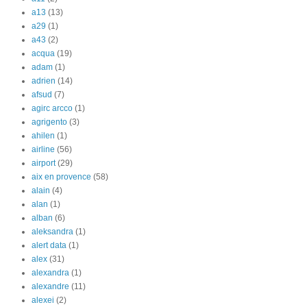
a13
(13)
a29
(1)
a43
(2)
acqua
(19)
adam
(1)
adrien
(14)
afsud
(7)
agirc arcco
(1)
agrigento
(3)
ahilen
(1)
airline
(56)
airport
(29)
aix en provence
(58)
alain
(4)
alan
(1)
alban
(6)
aleksandra
(1)
alert data
(1)
alex
(31)
alexandra
(1)
alexandre
(11)
alexei
(2)