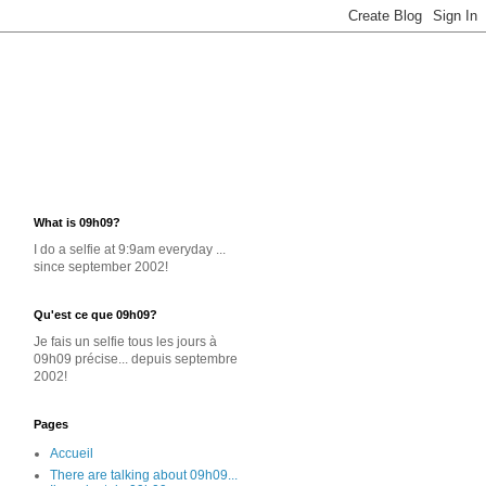
What is 09h09?
I do a selfie at 9:9am everyday ...
since september 2002!
Qu'est ce que 09h09?
Je
fais un selfie
tous les jours
à
09h09 précise... depuis septembre
2002!
Pages
Accueil
There are talking about 09h09...