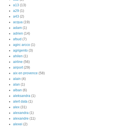
a13
(13)
a29
(1)
a43
(2)
acqua
(19)
adam
(1)
adrien
(14)
afsud
(7)
agirc arcco
(1)
agrigento
(3)
ahilen
(1)
airline
(56)
airport
(29)
aix en provence
(58)
alain
(4)
alan
(1)
alban
(6)
aleksandra
(1)
alert data
(1)
alex
(31)
alexandra
(1)
alexandre
(11)
alexei
(2)