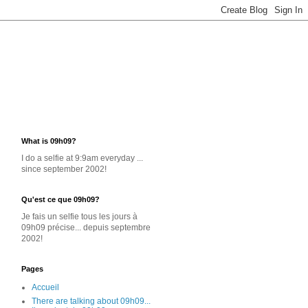
What is 09h09?
I do a selfie at 9:9am everyday ...
since september 2002!
Qu'est ce que 09h09?
Je
fais un selfie
tous les jours
à
09h09 précise... depuis septembre
2002!
Pages
Accueil
There are talking about 09h09...