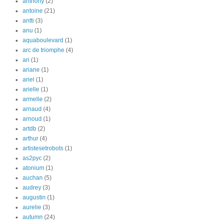
anthony
(2)
antoine
(21)
antti
(3)
anu
(1)
aquaboulevard
(1)
arc de triomphe
(4)
ari
(1)
ariane
(1)
ariel
(1)
arielle
(1)
armelle
(2)
arnaud
(4)
arnoud
(1)
artdb
(2)
arthur
(4)
artistesetrobots
(1)
as2pyc
(2)
atonium
(1)
auchan
(5)
audrey
(3)
augustin
(1)
aurelie
(3)
autumn
(24)