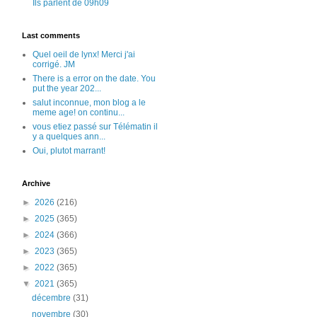
Ils parlent de 09h09
Last comments
Quel oeil de lynx! Merci j'ai
corrigé. JM
There is a error on the date. You
put the year 202...
salut inconnue, mon blog a le
meme age! on continu...
vous etiez passé sur Télématin il
y a quelques ann...
Oui, plutot marrant!
Archive
►
2026
(216)
►
2025
(365)
►
2024
(366)
►
2023
(365)
►
2022
(365)
▼
2021
(365)
décembre
(31)
novembre
(30)