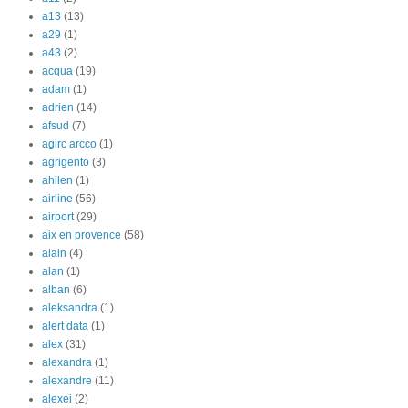
a13
(13)
a29
(1)
a43
(2)
acqua
(19)
adam
(1)
adrien
(14)
afsud
(7)
agirc arcco
(1)
agrigento
(3)
ahilen
(1)
airline
(56)
airport
(29)
aix en provence
(58)
alain
(4)
alan
(1)
alban
(6)
aleksandra
(1)
alert data
(1)
alex
(31)
alexandra
(1)
alexandre
(11)
alexei
(2)