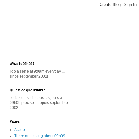
What is 09h09?
I do a selfie at 9:9am everyday ...
since september 2002!
Qu'est ce que 09h09?
Je
fais un selfie
tous les jours
à
09h09 précise... depuis septembre
2002!
Pages
Accueil
There are talking about 09h09...