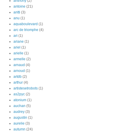
anthony
(2)
antoine
(21)
antti
(3)
anu
(1)
aquaboulevard
(1)
arc de triomphe
(4)
ari
(1)
ariane
(1)
ariel
(1)
arielle
(1)
armelle
(2)
arnaud
(4)
arnoud
(1)
artdb
(2)
arthur
(4)
artistesetrobots
(1)
as2pyc
(2)
atonium
(1)
auchan
(5)
audrey
(3)
augustin
(1)
aurelie
(3)
autumn
(24)