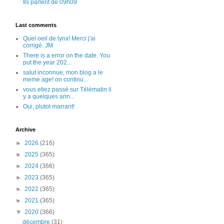
Ils parlent de 09h09
Last comments
Quel oeil de lynx! Merci j'ai
corrigé. JM
There is a error on the date. You
put the year 202...
salut inconnue, mon blog a le
meme age! on continu...
vous etiez passé sur Télématin il
y a quelques ann...
Oui, plutot marrant!
Archive
►
2026
(216)
►
2025
(365)
►
2024
(366)
►
2023
(365)
►
2022
(365)
►
2021
(365)
▼
2020
(366)
décembre
(31)