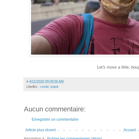
Let's move a little, bo
à
4/21/2020 09:09:00 AM
Libellés :
covid
,
mask
Aucun commentaire:
Enregistrer un commentaire
Article plus récent
Accueil
Inscription à :
Publier les commentaires (Atom)