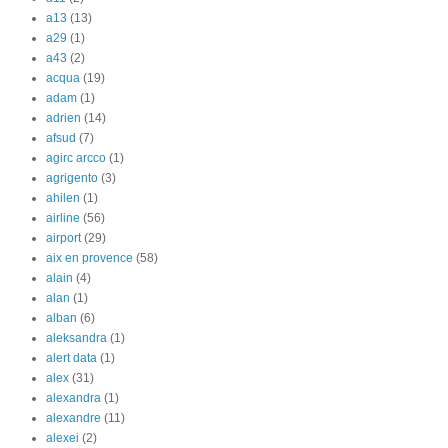
a13
(13)
a29
(1)
a43
(2)
acqua
(19)
adam
(1)
adrien
(14)
afsud
(7)
agirc arcco
(1)
agrigento
(3)
ahilen
(1)
airline
(56)
airport
(29)
aix en provence
(58)
alain
(4)
alan
(1)
alban
(6)
aleksandra
(1)
alert data
(1)
alex
(31)
alexandra
(1)
alexandre
(11)
alexei
(2)