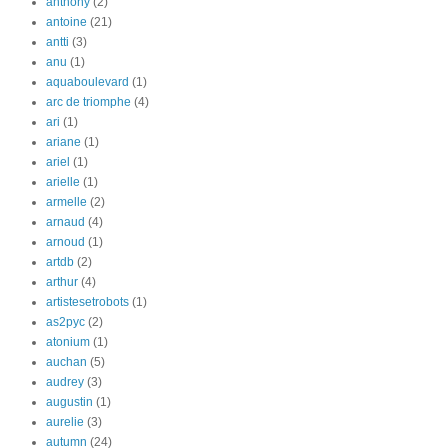
anthony
(2)
antoine
(21)
antti
(3)
anu
(1)
aquaboulevard
(1)
arc de triomphe
(4)
ari
(1)
ariane
(1)
ariel
(1)
arielle
(1)
armelle
(2)
arnaud
(4)
arnoud
(1)
artdb
(2)
arthur
(4)
artistesetrobots
(1)
as2pyc
(2)
atonium
(1)
auchan
(5)
audrey
(3)
augustin
(1)
aurelie
(3)
autumn
(24)