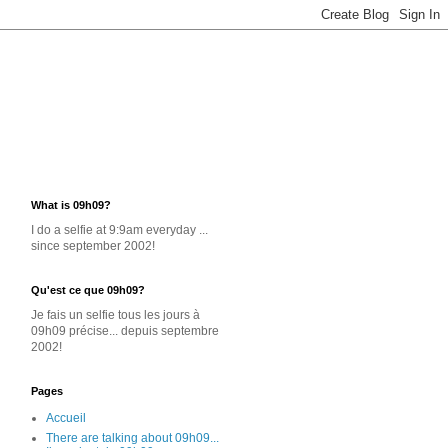
What is 09h09?
I do a selfie at 9:9am everyday ...
since september 2002!
Qu'est ce que 09h09?
Je
fais un selfie
tous les jours
à
09h09 précise... depuis septembre
2002!
Pages
Accueil
There are talking about 09h09...