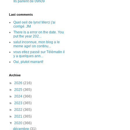
Ils parlent de 09h09
Last comments
Quel oeil de lynx! Merci j'ai
corrigé. JM
There is a error on the date. You
put the year 202...
salut inconnue, mon blog a le
meme age! on continu...
vous etiez passé sur Télématin il
y a quelques ann...
Oui, plutot marrant!
Archive
►
2026
(216)
►
2025
(365)
►
2024
(366)
►
2023
(365)
►
2022
(365)
►
2021
(365)
▼
2020
(366)
décembre
(31)