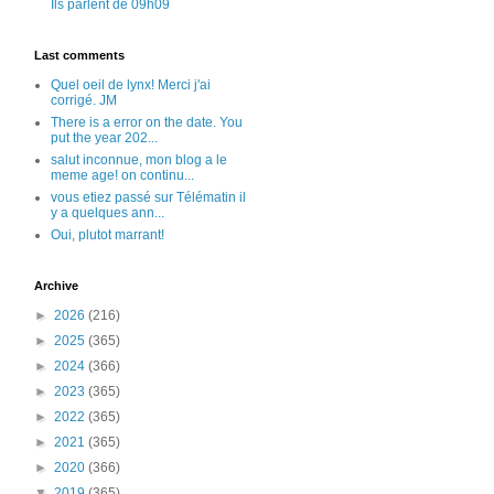
Ils parlent de 09h09
Last comments
Quel oeil de lynx! Merci j'ai
corrigé. JM
There is a error on the date. You
put the year 202...
salut inconnue, mon blog a le
meme age! on continu...
vous etiez passé sur Télématin il
y a quelques ann...
Oui, plutot marrant!
Archive
►
2026
(216)
►
2025
(365)
►
2024
(366)
►
2023
(365)
►
2022
(365)
►
2021
(365)
►
2020
(366)
▼
2019
(365)