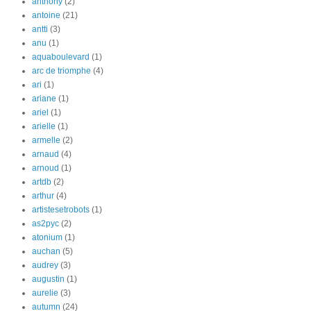
anthony
(2)
antoine
(21)
antti
(3)
anu
(1)
aquaboulevard
(1)
arc de triomphe
(4)
ari
(1)
ariane
(1)
ariel
(1)
arielle
(1)
armelle
(2)
arnaud
(4)
arnoud
(1)
artdb
(2)
arthur
(4)
artistesetrobots
(1)
as2pyc
(2)
atonium
(1)
auchan
(5)
audrey
(3)
augustin
(1)
aurelie
(3)
autumn
(24)