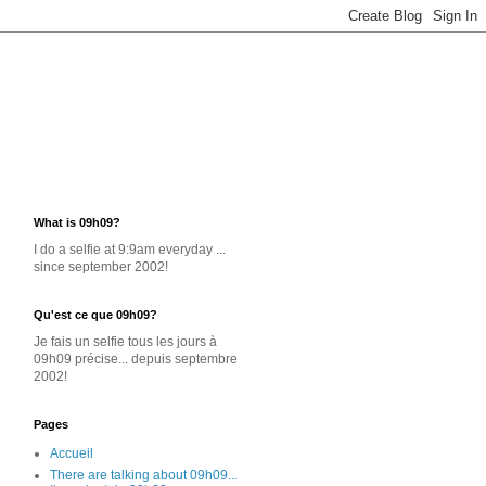
What is 09h09?
I do a selfie at 9:9am everyday ...
since september 2002!
Qu'est ce que 09h09?
Je
fais un selfie
tous les jours
à
09h09 précise... depuis septembre
2002!
Pages
Accueil
There are talking about 09h09...