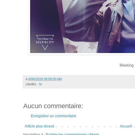
Meeting
à
6/06/2018 09:09:00 AM
Libellés :
br
Aucun commentaire:
Enregistrer un commentaire
Article plus récent
Accueil
Inscription à :
Publier les commentaires (Atom)