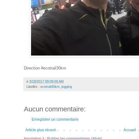
Direction #ecotrail30km
à
3/18/2017 09:09:00 AM
Libellés :
ecotrail30km
,
jogging
Aucun commentaire:
Enregistrer un commentaire
Article plus récent
Accueil
Inscription à :
Publier les commentaires (Atom)