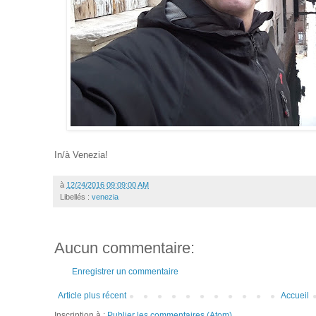
In/à Venezia!
à
12/24/2016 09:09:00 AM
Libellés :
venezia
Aucun commentaire:
Enregistrer un commentaire
Article plus récent
Accueil
Inscription à :
Publier les commentaires (Atom)