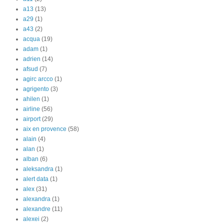
a13
(13)
a29
(1)
a43
(2)
acqua
(19)
adam
(1)
adrien
(14)
afsud
(7)
agirc arcco
(1)
agrigento
(3)
ahilen
(1)
airline
(56)
airport
(29)
aix en provence
(58)
alain
(4)
alan
(1)
alban
(6)
aleksandra
(1)
alert data
(1)
alex
(31)
alexandra
(1)
alexandre
(11)
alexei
(2)