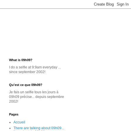
What is 09h09?
I do a selfie at 9:9am everyday ...
since september 2002!
Qu'est ce que 09h09?
Je
fais un selfie
tous les jours
à
09h09 précise... depuis septembre
2002!
Pages
Accueil
There are talking about 09h09...