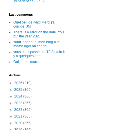
Ils parlent de 09h09
Last comments
Quel oeil de lynx! Merci j'ai
corrigé. JM
There is a error on the date. You
put the year 202...
salut inconnue, mon blog a le
meme age! on continu...
vous etiez passé sur Télématin il
y a quelques ann...
Oui, plutot marrant!
Archive
►
2026
(219)
►
2025
(365)
►
2024
(366)
►
2023
(365)
►
2022
(365)
►
2021
(365)
►
2020
(366)
►
2019
(365)