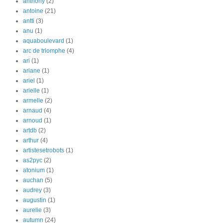
anthony
(2)
antoine
(21)
antti
(3)
anu
(1)
aquaboulevard
(1)
arc de triomphe
(4)
ari
(1)
ariane
(1)
ariel
(1)
arielle
(1)
armelle
(2)
arnaud
(4)
arnoud
(1)
artdb
(2)
arthur
(4)
artistesetrobots
(1)
as2pyc
(2)
atonium
(1)
auchan
(5)
audrey
(3)
augustin
(1)
aurelie
(3)
autumn
(24)