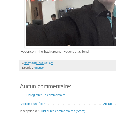
Federico in the background, Federico au fond.
à
9/22/2016 09:09:00 AM
Libellés :
federico
Aucun commentaire:
Enregistrer un commentaire
Article plus récent
Accueil
Inscription à :
Publier les commentaires (Atom)