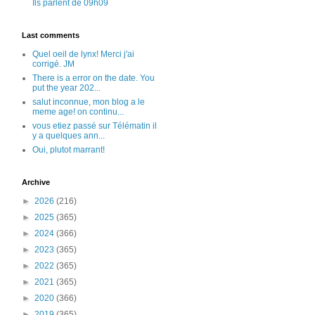
Ils parlent de 09h09
Last comments
Quel oeil de lynx! Merci j'ai
corrigé. JM
There is a error on the date. You
put the year 202...
salut inconnue, mon blog a le
meme age! on continu...
vous etiez passé sur Télématin il
y a quelques ann...
Oui, plutot marrant!
Archive
►
2026
(216)
►
2025
(365)
►
2024
(366)
►
2023
(365)
►
2022
(365)
►
2021
(365)
►
2020
(366)
►
2019
(365)