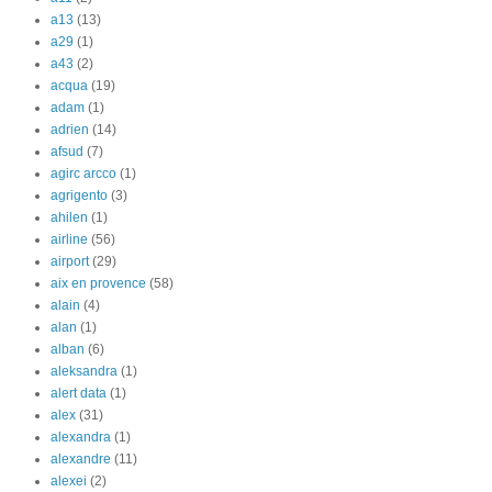
a13
(13)
a29
(1)
a43
(2)
acqua
(19)
adam
(1)
adrien
(14)
afsud
(7)
agirc arcco
(1)
agrigento
(3)
ahilen
(1)
airline
(56)
airport
(29)
aix en provence
(58)
alain
(4)
alan
(1)
alban
(6)
aleksandra
(1)
alert data
(1)
alex
(31)
alexandra
(1)
alexandre
(11)
alexei
(2)