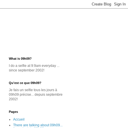
What is 09h09?
I do a selfie at 9:9am everyday ...
since september 2002!
Qu'est ce que 09h09?
Je
fais un selfie
tous les jours
à
09h09 précise... depuis septembre
2002!
Pages
Accueil
There are talking about 09h09...