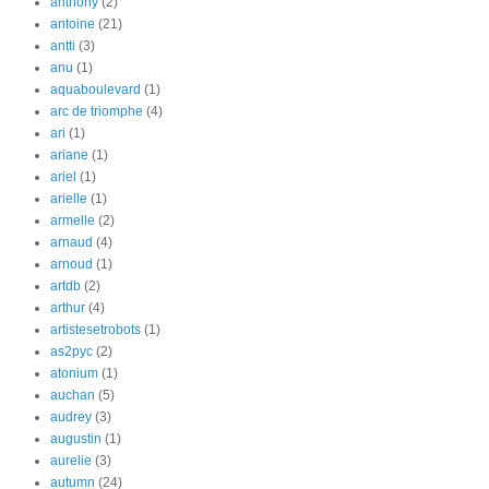
anthony
(2)
antoine
(21)
antti
(3)
anu
(1)
aquaboulevard
(1)
arc de triomphe
(4)
ari
(1)
ariane
(1)
ariel
(1)
arielle
(1)
armelle
(2)
arnaud
(4)
arnoud
(1)
artdb
(2)
arthur
(4)
artistesetrobots
(1)
as2pyc
(2)
atonium
(1)
auchan
(5)
audrey
(3)
augustin
(1)
aurelie
(3)
autumn
(24)