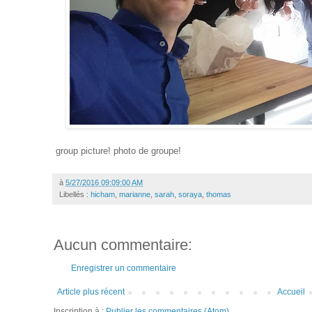
group picture! photo de groupe!
à
5/27/2016 09:09:00 AM
Libellés :
hicham
,
marianne
,
sarah
,
soraya
,
thomas
Aucun commentaire:
Enregistrer un commentaire
Article plus récent
Accueil
Inscription à :
Publier les commentaires (Atom)