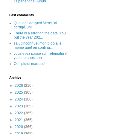
Ils parlent de 09h09
Last comments
Quel oeil de lynx! Merci j'ai
corrigé. JM
There is a error on the date. You
put the year 202...
salut inconnue, mon blog a le
meme age! on continu...
vous etiez passé sur Télématin il
y a quelques ann...
Oui, plutot marrant!
Archive
►
2026
(216)
►
2025
(365)
►
2024
(366)
►
2023
(365)
►
2022
(365)
►
2021
(365)
►
2020
(366)
►
2019
(365)