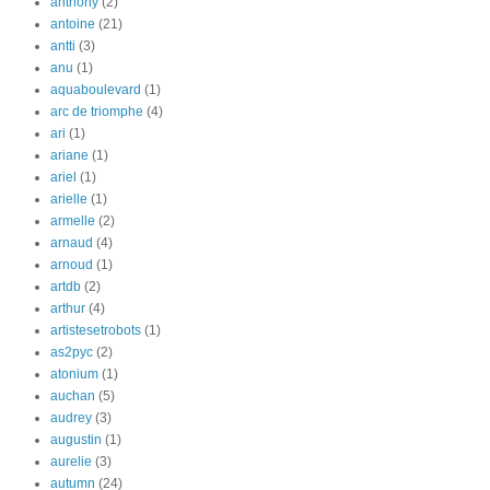
anthony
(2)
antoine
(21)
antti
(3)
anu
(1)
aquaboulevard
(1)
arc de triomphe
(4)
ari
(1)
ariane
(1)
ariel
(1)
arielle
(1)
armelle
(2)
arnaud
(4)
arnoud
(1)
artdb
(2)
arthur
(4)
artistesetrobots
(1)
as2pyc
(2)
atonium
(1)
auchan
(5)
audrey
(3)
augustin
(1)
aurelie
(3)
autumn
(24)