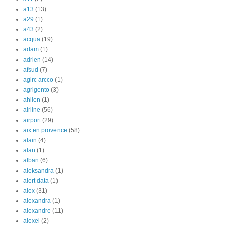
a13
(13)
a29
(1)
a43
(2)
acqua
(19)
adam
(1)
adrien
(14)
afsud
(7)
agirc arcco
(1)
agrigento
(3)
ahilen
(1)
airline
(56)
airport
(29)
aix en provence
(58)
alain
(4)
alan
(1)
alban
(6)
aleksandra
(1)
alert data
(1)
alex
(31)
alexandra
(1)
alexandre
(11)
alexei
(2)