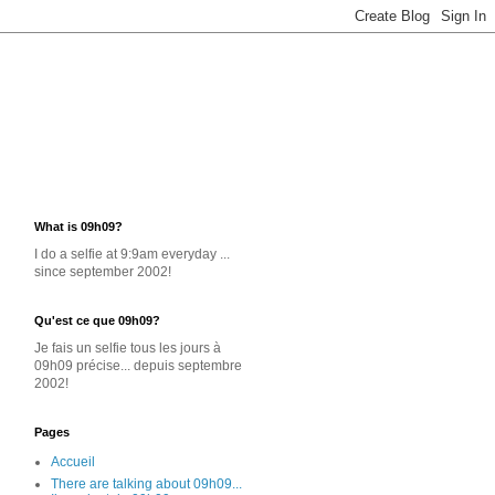
What is 09h09?
I do a selfie at 9:9am everyday ...
since september 2002!
Qu'est ce que 09h09?
Je
fais un selfie
tous les jours
à
09h09 précise... depuis septembre
2002!
Pages
Accueil
There are talking about 09h09...