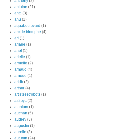
anthony
(2)
antoine
(21)
antti
(3)
anu
(1)
aquaboulevard
(1)
arc de triomphe
(4)
ari
(1)
ariane
(1)
ariel
(1)
arielle
(1)
armelle
(2)
arnaud
(4)
arnoud
(1)
artdb
(2)
arthur
(4)
artistesetrobots
(1)
as2pyc
(2)
atonium
(1)
auchan
(5)
audrey
(3)
augustin
(1)
aurelie
(3)
autumn
(24)