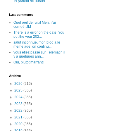
Ils parlent de 09h09
Last comments
Quel oeil de lynx! Merci j'ai
corrigé. JM
There is a error on the date. You
put the year 202...
salut inconnue, mon blog a le
meme age! on continu...
vous etiez passé sur Télématin il
y a quelques ann...
Oui, plutot marrant!
Archive
►
2026
(216)
►
2025
(365)
►
2024
(366)
►
2023
(365)
►
2022
(365)
►
2021
(365)
►
2020
(366)
►
2019
(365)