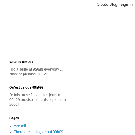
What is 09h09?
I do a selfie at 9:9am everyday ...
since september 2002!
Qu'est ce que 09h09?
Je
fais un selfie
tous les jours
à
09h09 précise... depuis septembre
2002!
Pages
Accueil
There are talking about 09h09...