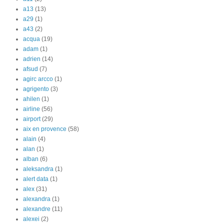
a13
(13)
a29
(1)
a43
(2)
acqua
(19)
adam
(1)
adrien
(14)
afsud
(7)
agirc arcco
(1)
agrigento
(3)
ahilen
(1)
airline
(56)
airport
(29)
aix en provence
(58)
alain
(4)
alan
(1)
alban
(6)
aleksandra
(1)
alert data
(1)
alex
(31)
alexandra
(1)
alexandre
(11)
alexei
(2)