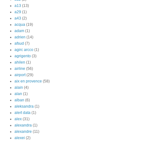
a13
(13)
a29
(1)
a43
(2)
acqua
(19)
adam
(1)
adrien
(14)
afsud
(7)
agirc arcco
(1)
agrigento
(3)
ahilen
(1)
airline
(56)
airport
(29)
aix en provence
(58)
alain
(4)
alan
(1)
alban
(6)
aleksandra
(1)
alert data
(1)
alex
(31)
alexandra
(1)
alexandre
(11)
alexei
(2)