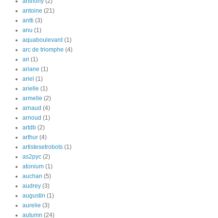
anthony
(2)
antoine
(21)
antti
(3)
anu
(1)
aquaboulevard
(1)
arc de triomphe
(4)
ari
(1)
ariane
(1)
ariel
(1)
arielle
(1)
armelle
(2)
arnaud
(4)
arnoud
(1)
artdb
(2)
arthur
(4)
artistesetrobots
(1)
as2pyc
(2)
atonium
(1)
auchan
(5)
audrey
(3)
augustin
(1)
aurelie
(3)
autumn
(24)