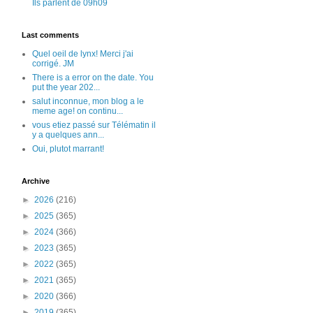
Ils parlent de 09h09
Last comments
Quel oeil de lynx! Merci j'ai
corrigé. JM
There is a error on the date. You
put the year 202...
salut inconnue, mon blog a le
meme age! on continu...
vous etiez passé sur Télématin il
y a quelques ann...
Oui, plutot marrant!
Archive
►
2026
(216)
►
2025
(365)
►
2024
(366)
►
2023
(365)
►
2022
(365)
►
2021
(365)
►
2020
(366)
►
2019
(365)