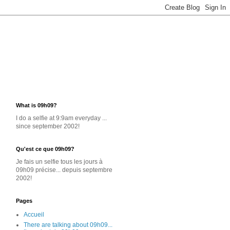
What is 09h09?
I do a selfie at 9:9am everyday ...
since september 2002!
Qu'est ce que 09h09?
Je
fais un selfie
tous les jours
à
09h09 précise... depuis septembre
2002!
Pages
Accueil
There are talking about 09h09...