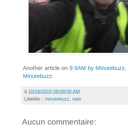
Another article on
9:9AM by Minutebuzz
,
Minutebuzz
.
à
10/16/2015 09:09:00 AM
Libellés :
minutebuzz
,
velo
Aucun commentaire: