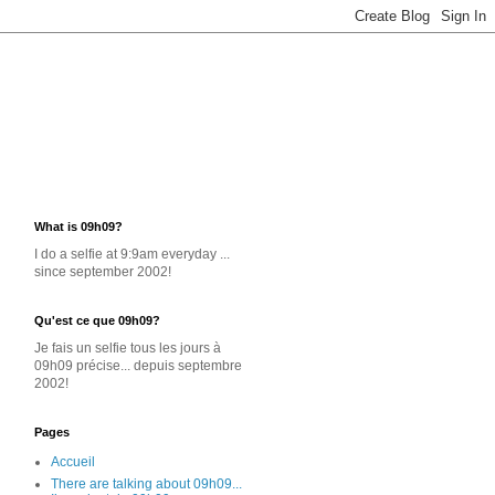
What is 09h09?
I do a selfie at 9:9am everyday ...
since september 2002!
Qu'est ce que 09h09?
Je
fais un selfie
tous les jours
à
09h09 précise... depuis septembre
2002!
Pages
Accueil
There are talking about 09h09...