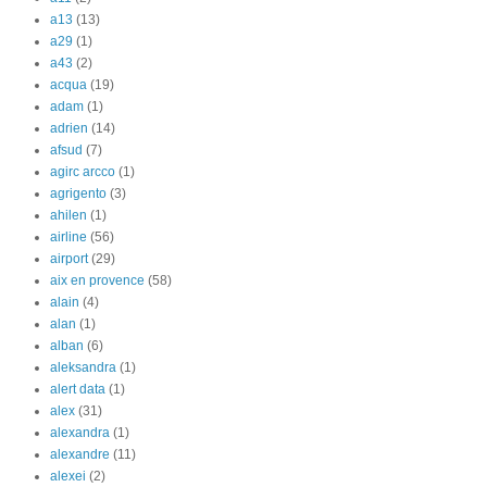
a13
(13)
a29
(1)
a43
(2)
acqua
(19)
adam
(1)
adrien
(14)
afsud
(7)
agirc arcco
(1)
agrigento
(3)
ahilen
(1)
airline
(56)
airport
(29)
aix en provence
(58)
alain
(4)
alan
(1)
alban
(6)
aleksandra
(1)
alert data
(1)
alex
(31)
alexandra
(1)
alexandre
(11)
alexei
(2)