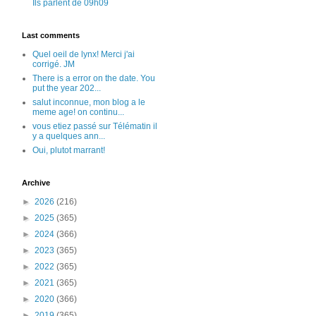
Ils parlent de 09h09
Last comments
Quel oeil de lynx! Merci j'ai
corrigé. JM
There is a error on the date. You
put the year 202...
salut inconnue, mon blog a le
meme age! on continu...
vous etiez passé sur Télématin il
y a quelques ann...
Oui, plutot marrant!
Archive
►
2026
(216)
►
2025
(365)
►
2024
(366)
►
2023
(365)
►
2022
(365)
►
2021
(365)
►
2020
(366)
►
2019
(365)