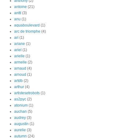
anthony
(2)
antoine
(21)
antti
(3)
anu
(1)
aquaboulevard
(1)
arc de triomphe
(4)
ari
(1)
ariane
(1)
ariel
(1)
arielle
(1)
armelle
(2)
arnaud
(4)
arnoud
(1)
artdb
(2)
arthur
(4)
artistesetrobots
(1)
as2pyc
(2)
atonium
(1)
auchan
(5)
audrey
(3)
augustin
(1)
aurelie
(3)
autumn
(24)