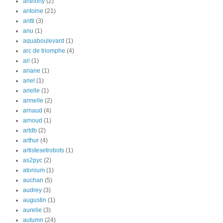
anthony
(2)
antoine
(21)
antti
(3)
anu
(1)
aquaboulevard
(1)
arc de triomphe
(4)
ari
(1)
ariane
(1)
ariel
(1)
arielle
(1)
armelle
(2)
arnaud
(4)
arnoud
(1)
artdb
(2)
arthur
(4)
artistesetrobots
(1)
as2pyc
(2)
atonium
(1)
auchan
(5)
audrey
(3)
augustin
(1)
aurelie
(3)
autumn
(24)