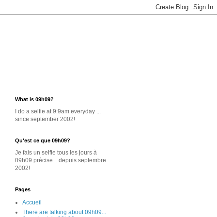
What is 09h09?
I do a selfie at 9:9am everyday ...
since september 2002!
Qu'est ce que 09h09?
Je
fais un selfie
tous les jours
à
09h09 précise... depuis septembre
2002!
Pages
Accueil
There are talking about 09h09...