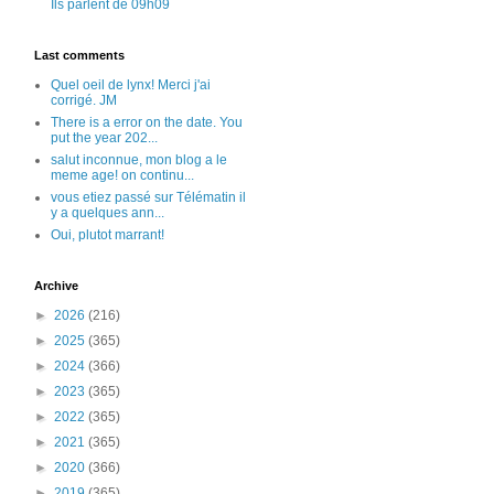
Ils parlent de 09h09
Last comments
Quel oeil de lynx! Merci j'ai
corrigé. JM
There is a error on the date. You
put the year 202...
salut inconnue, mon blog a le
meme age! on continu...
vous etiez passé sur Télématin il
y a quelques ann...
Oui, plutot marrant!
Archive
►
2026
(216)
►
2025
(365)
►
2024
(366)
►
2023
(365)
►
2022
(365)
►
2021
(365)
►
2020
(366)
►
2019
(365)