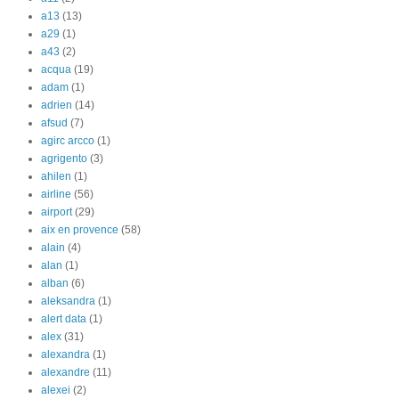
a13
(13)
a29
(1)
a43
(2)
acqua
(19)
adam
(1)
adrien
(14)
afsud
(7)
agirc arcco
(1)
agrigento
(3)
ahilen
(1)
airline
(56)
airport
(29)
aix en provence
(58)
alain
(4)
alan
(1)
alban
(6)
aleksandra
(1)
alert data
(1)
alex
(31)
alexandra
(1)
alexandre
(11)
alexei
(2)